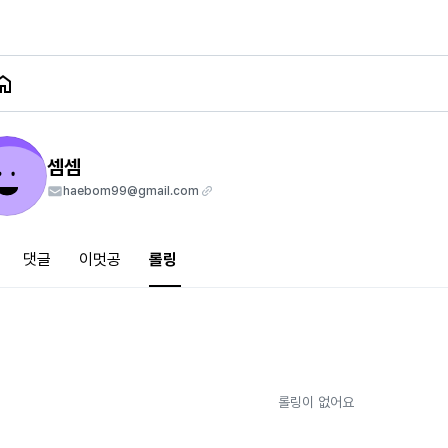
셈셈
haebom99@gmail.com
댓글
이멋공
롤링
롤링이 없어요