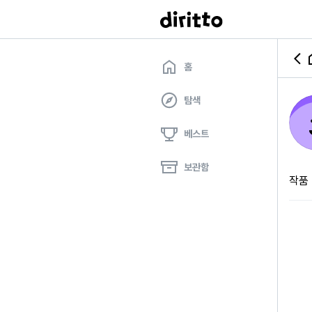
홈
탐색
베스트
보관함
작품