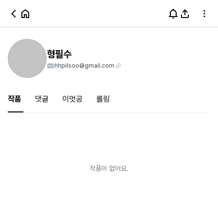
형필수
hhpilsoo@gmail.com
작품
댓글
이멋공
롤링
작품이 없어요.