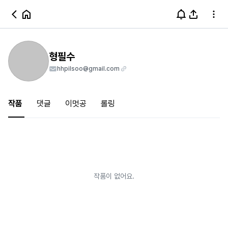
형필수
hhpilsoo@gmail.com
작품
댓글
이멋공
롤링
작품이 없어요.