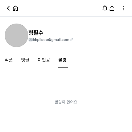
형필수
hhpilsoo@gmail.com
작품
댓글
이멋공
롤링
롤링이 없어요