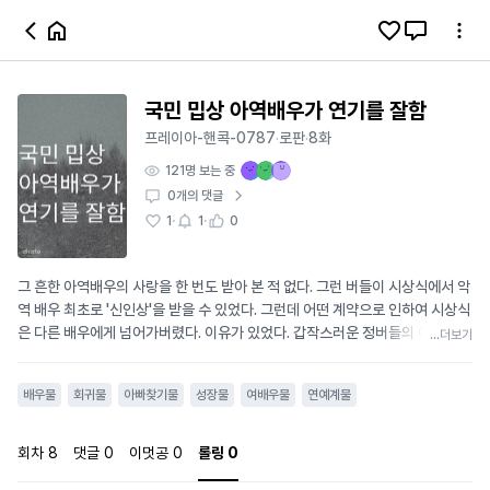
국민 밉상 아역배우가 연기를 잘함
프레이아-핸콕-0787
로판
8화
·
·
121
명 보는 중
0
개의 댓글
·
·
1
1
0
그 흔한 아역배우의 사랑을 한 번도 받아 본 적 없다. 그런 버들이 시상식에서 악
역 배우 최초로 '신인상'을 받을 수 있었다. 그런데 어떤 계약으로 인하여 시상식
은 다른 배우에게 넘어가버렸다. 이유가 있었다. 갑작스러운 정버들의 아빠가
...더보기
공개된 것이다. 게다가 그 아빠가 신인상의 심사위원이었던 것. 그런데, 진짜 친
부가 아니었다. 사실상 조작된 기사와 조작된 소문. 그걸 밝히려고 했을 땐 교통
배우물
회귀물
아빠찾기물
성장물
여배우물
연예계물
사고로 10년 전, 6살로 돌아왔다. 다시 과거로 돌아간 삶, 배우로 다시 살아본
다. 버들은 연기밖에 없었다. 그러니 연기를 방해하는 것들을 없애겠다고 마음
을 먹었다. '버들아 너는 연기가 좋아?' '응! 세상에서 가장 좋아!' 그런 버들의 인
회차
8
댓글
0
이멋공
0
롤링
0
생에 연기가 찾아온다. #자유연재 #미계약작