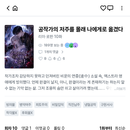
공작가의 저주를 몰래 나에게로 옮겼다
리마
로판
10화
·
·
189
명 보는 중
1
개의 댓글
·
·
8
6
6
작가조차 감당하지 못하고 던져버린 비운의 연중(連中) 소설 속, 엑스트라 영
애에게 빙의했다. 언제 완결이 날지, 아니, 완결이라는 게 존재하기는 하는지 알
수 없는 기약 없는 삶. 그저 조용히 숨만 쉬고 살아가려 했는데……. 우연히 마주
...더보기
친 공작가의 후계자, ‘벨레누스’의 몸을 갉아먹는 참혹한 저주를 보아 버렸다.
*‘어차피 원작도 멈춘 세계인데, 나 하나쯤 아프고 말지 뭐.’* 그에게 구원받았던
빙의물
병약여주
피토주의
비밀입덕
직진남주
냉혈공작
구원서사
순간을 잊지 못해, 공작가의 대를 이어 내려오는 끔찍한 저주를 몰래 제 몸으로
옮겨왔다. 그 대가로 찾아온 갑작스러운 각혈과 시한부 같은 병약함. 하지만 걱
착각물X
후회물X
정 끼치기는 싫으니까, 들키면 귀찮아지니까! 피 묻은 손수건을 황급히 숨기며
오늘도 멀쩡한 척 생긋 웃어 보였다. “……저에게 다가오지 마십시오. 다치게 할
회차
10
댓글
1
이멋공
0
롤링
0
1화부터
최신순