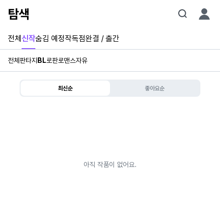
탐색
전체
신작
숨김 예정작
독점
완결 / 출간
전체
판타지
BL
로판
로맨스
자유
최신순
좋아요순
아직 작품이 없어요.