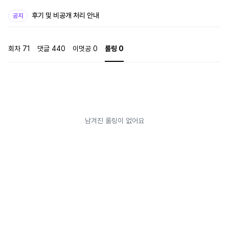
끼가 어떻게 우리 대학에 기어 들어왔냐? 너 혹시 기부 입학이라도 한 거 아냐?”
“우리 대학 입학 규정 어디에도 이성애자만이 고등 교육을 받을 자격이 있다는
후기 및 비공개 처리 안내
공지
조항은 없어. 학문의 전당에서 사상 검증이라도 해야 한다는 거야? 그건 교육권
침해를 넘어선 시대착오적인 발상이지.” “이, 씹…!” “흥분하지 마. 논리 딸릴 때
목소리부터 커지는 것 만큼 추잡한 게 없거든. 네 그 훌륭한 껍데기에 어울리는
회차
71
댓글
440
이멋공
0
롤링
0
지적 수준 좀 보여줄 수는 없어?” 그러던 어느 날, 은수의 눈앞에 기오가 제 발로
경매 물품이 되어 나타난다. 졸업 전 마지막 기회, 은수는 500만 원이라는 거금
을 던져 기오를 낙찰받기에 이르는데. 최기오 : 188cm, Y대 경영학과 4학년 /
국회의원 최만섭의 차남 보수의 수호자이자 상꼰대로 불리는 부친의 밑에서 오
냐오냐 자란 망나니 도련님. 뼛속까지 헤테로. 머리보다 몸이 먼저 나가는 단순
하고 직선적인 성격. 본인이 잘난 것을 너무나 잘 알고 있으며, 의외로 자신보다
약한 존재에게 한없이 약해지는 면모를 가지고 있다. 선은수 : 177cm, Y대 경
남겨진 롤링이 없어요
영학과 4학년 / 국회의원 선우인의 외아들 진보 진영의 기수이자 인권 변호사
출신인 국회의원을 부친으로 둔 모범생 도련님. 보는 이로 하여금 절로 고개가
숙여지게 만드는 우아한 아우라를 풍긴다. 겉으로는 누구에게나 다정하고 예의
바른 것처럼 보이지만, 내면에는 뒤틀린 욕망을 숨기고 있는 맑눈광 캐릭터.