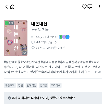
내돈내산
뉴쿄
BL
71화
·
·
44,704
명 보는 중
440
개의 댓글
·
·
337
241
2.5천
#혐관 #배틀호모 #관계역전 #입덕부정공 #후회공 #집착공 #강수 #또라이
수 “최기오, 나 너 좋아해. 사귀자는 건 아니야. 그건 좀 피곤할 것 같고. 그냥 너
랑 딱 한 번만 자보고 싶어.” 뼛속까지 헤테로인 최기오에게 난 데 없는 선은수의
...더보기
고백은 재난과 같았다. 기오의 눈에 비친 선은수는 이제 동기가 아니라 생전 처
음 마주하는 기괴한 생물처럼 느껴졌다. 열 길 물속은 알아도 한 길 사람 속은 모
배틀호모
혐관
관계역전
집착공
또라이수
른다더니. 그 말이 딱 선은수를 두고 하는 말이었다. 같은 것 달린 남자들끼리 배
를 맞대고 뒹군다니. 상상하는 것만으로도 뒷목이 빳빳해질 만큼 역겨웠다. 무
엇보다 기오를 참을 수 없게 만드는 건 은수의 눈빛이었다. 시장 바닥에 걸린 고
공지 외 회차는 작가의 한마디, 댓글만 볼 수 있어요.
기 등급을 매기듯, 제 육체를 탐욕스럽게 훑어 내리는 저 불순한 시선. “게이 새